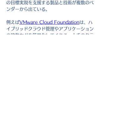
の目標実現を支援する製品と技術が複数のベ
ンダーから出ている。
例えば
VMware Cloud Foundation
は、ハ
イブリッドクラウド管理やアプリケーション
の移動などを簡易化してくれる。大手のクラ
ウド・プロバイダーは、オンプレミス基盤と
オフプレミス基盤両方をカバーするニーズに
取り組んでいる。
AWS Outposts
、
Google Cloud Platform の
Anthos
、
Microsoft の
Azure Stack
はその良い例
だ。また、ほとんどのオンプレミス・ストレ
ージベンダーがハイブリッドクラウド製品を
提供している。Dell Technologies、 
Hewlett Packard Enterprise、Hitachi 
Vantara、IBM、NetApp、Pure 
Storage、Qumulo、IBM Red Hat、その
他多くのベンダーから製品が出ている。
モダンビジネスはデジタルビジネス
Enterprise Strategy Groupの調