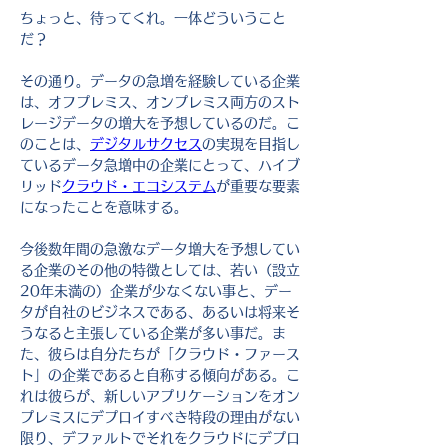
ちょっと、待ってくれ。一体どういうこと
だ？
その通り。データの急増を経験している企業
は、オフプレミス、オンプレミス両方のスト
レージデータの増大を予想しているのだ。こ
のことは、
デジタルサクセス
の実現を目指し
ているデータ急増中の企業にとって、ハイブ
リッド
クラウド・エコシステム
が重要な要素
になったことを意味する。
今後数年間の急激なデータ増大を予想してい
る企業のその他の特徴としては、若い（設立
20年未満の）企業が少なくない事と、デー
タが自社のビジネスである、あるいは将来そ
うなると主張している企業が多い事だ。ま
た、彼らは自分たちが「クラウド・ファース
ト」の企業であると自称する傾向がある。こ
れは彼らが、新しいアプリケーションをオン
プレミスにデプロイすべき特段の理由がない
限り、デファルトでそれをクラウドにデプロ