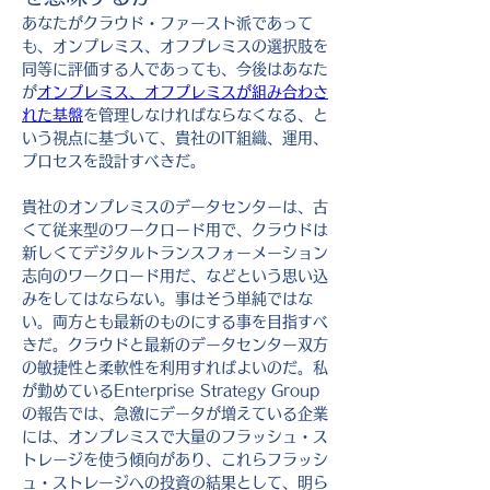
あなたがクラウド・ファースト派であって
も、オンプレミス、オフプレミスの選択肢を
同等に評価する人であっても、今後はあなた
が
オンプレミス、オフプレミスが組み合わさ
れた基盤
を管理しなければならなくなる、と
いう視点に基づいて、貴社のIT組織、運用、
プロセスを設計すべきだ。
貴社のオンプレミスのデータセンターは、古
くて従来型のワークロード用で、クラウドは
新しくてデジタルトランスフォーメーション
志向のワークロード用だ、などという思い込
みをしてはならない。事はそう単純ではな
い。両方とも最新のものにする事を目指すべ
きだ。クラウドと最新のデータセンター双方
の敏捷性と柔軟性を利用すればよいのだ。私
が勤めているEnterprise Strategy Group
の報告では、急激にデータが増えている企業
には、オンプレミスで大量のフラッシュ・ス
トレージを使う傾向があり、これらフラッシ
ュ・ストレージへの投資の結果として、明ら