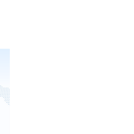
を提供すると共に、業界からの意
な運用や無用なトラブルを避け、
。