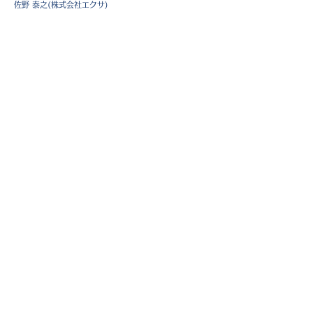
佐野 泰之(株式会社エクサ)
※講師：敬称略 会社名は開催時
一覧に戻る