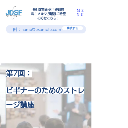
​毎月定期配信！登録無
ME
料！メルマガ購読ご希望
NU
の方はこちら！
購読する
第7回：
ビギナーのためのストレ
ージ講座