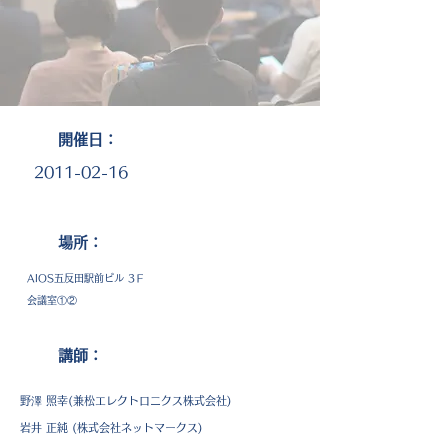
​開催日：
2011-02-16
​場所：
AIOS五反田駅前ビル 3Ｆ
会議室①②
講師：
野澤 照幸(兼松エレクトロニクス株式会社)
岩井 正純 (株式会社ネットマークス)