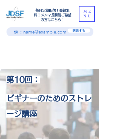
​毎月定期配信！登録無
ME
料！メルマガ購読ご希望
NU
の方はこちら！
購読する
第10回：
ビギナーのためのストレ
ージ講座