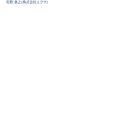
佐野 泰之(株式会社エクサ)
※講師：敬称略 会社名は開催時
一覧に戻る