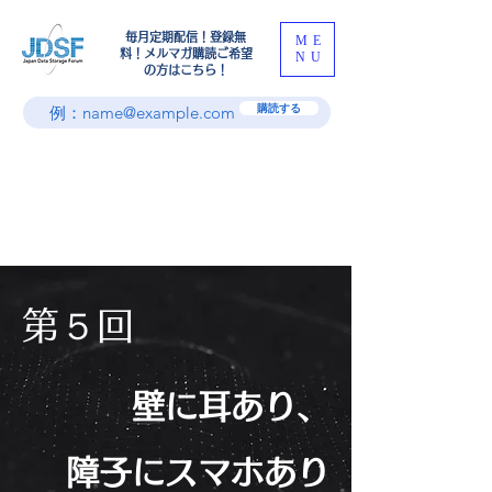
​毎月定期配信！登録無
ME
料！メルマガ購読ご希望
NU
の方はこちら！
購読する
第５回
壁に耳あり、
障子にスマホあり