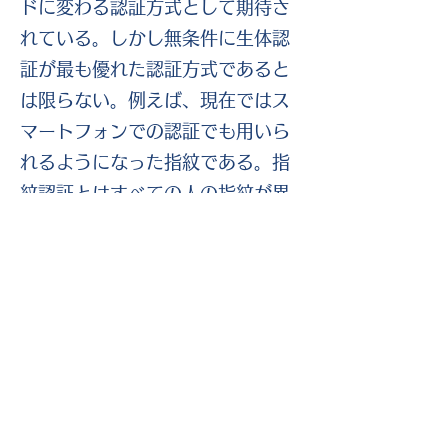
ドに変わる認証方式として期待さ
れている。しかし無条件に生体認
証が最も優れた認証方式であると
は限らない。例えば、現在ではス
マートフォンでの認証でも用いら
れるようになった指紋である。指
紋認証とはすべての人の指紋が異
なることから、その形を読み込ん
で個人を識別する方式となってい
る。しかし指紋認証も無条件に安
全ではない。スマートフォンやパ
ソコンに付属している指紋を読み
取る装置（デバイス）は非常に安
価なものが一般的であり、デバイ
スでは人の指紋であるか否か判別