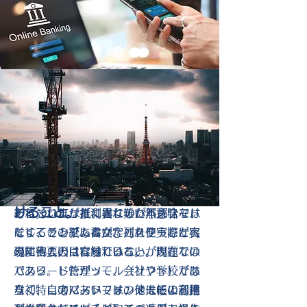
この他人に推測され難い無意味でラン
現在、パスワードにとって最大の脅威
しかし、この3点を文字通り、厳守す
パスワードは定期的に更新する
3. パスワードの定期
4. パスワードの誤解
ダムな文字列をパスワードとして採用
は「パスワードリスト攻撃」である。
ることは必ずしもパスワードの他人に
こと。
すべきという最も基本的な注意事項で
パスワードリスト攻撃では、一つのサ
類推されないという本質を満たさない
とパスワードリスト
変更
パスワードは紙に書いてはいけ
あるが、セキュリティ意識の低い一般
イトで漏えいしたID（アカウント名）
のである。
の人にとっては必ずしも容易ではな
とパスワードを、他のサイトに適用
ない（覚えること）。
攻撃への対処
い。実は一般の人にとって一番の不安
し、アクセスを試みる。これに対する
1 については先に述べた。
できるだけ長いパスワードをつ
はパスワードを忘れてしまう事なので
対策は、利用する複数のパスワードを
けること。
ある。これが推測され難い無意味な、
それぞれまったく異なったパスワード
2 については紙に書くのが不都合では
そしてランダムな文字列を使うことへ
にすることであるが、これを実際に実
なく、その紙に書いたパスワードが容
の阻害要因になっている。
現することは容易ではない。現在では
易に他人の目に触れることが問題なの
パスワード管理ツール（ソフト）があ
である。したがって、会社や学校では
当初、このパスワードの他人による推
り、特にスマートフォンではその利用
なく、自宅においては、メモ帳に記述