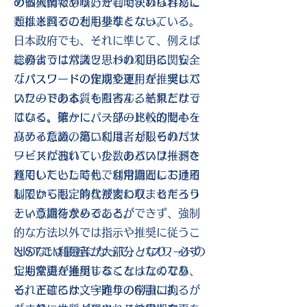
める機関であり、そこで決められたこ
の個人情報や嗜好が判明すれば容易に
とは米国での利用基準となっている。
類推されることも少なくない。
日本政府でも、それに準じて、例えば
総務省ではパスワードの利用に関し、
このように常識と思われている、安全
「パスワードの定期変更」を推奨して
なパスワードの作成や運用が、実はパ
いたのである。もちろん、それだけで
スワードの本質を阻害する結果となっ
はなく、第一にパスワードへの関心を
ている。確かに、一部の比較的セキュ
高めるため、第二には、もしそのパス
リティ意識の高い利用者が限られたサ
ワードが洩れていた、あるいは推測さ
ービスにおいて、少数のパスワードを
れていたとしても、利用期間における
運用していた時代では常識として通用
制限から限定的な被害に収まるだろう
していても、時代が変わり、セキュリ
という期待からである。
ティ意識を求めることができず、強制
的な方法以外では指示や推奨に従うこ
NISTでは最近になって、パスワードの
とのない利用者が大部分となり、必ず
定期変更を推奨することはなくなり、
しも常識が通用しなくなったのであ
それどころか、一昨年の6月には、
る。正確には文字通りの常識に拘るが