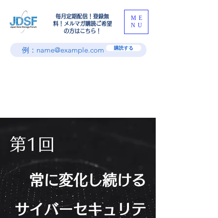
​毎月定期配信！登録無
ME
料！メルマガ購読ご希望
NU
の方はこちら！
購読する
第1回
常に変化し続ける
サイバーセキュリテ