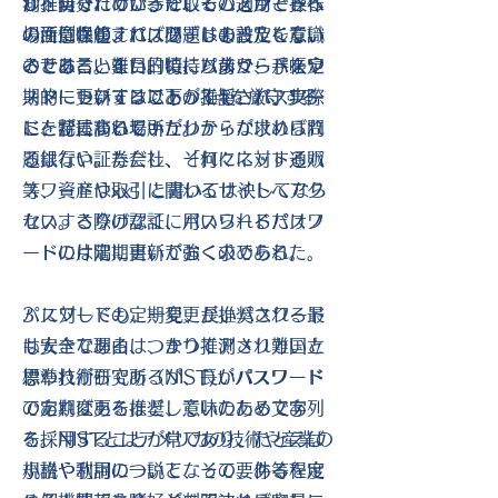
測を防ぐために、そしてパスワードへ
が推奨されているが、その適用と操作
し、自分だけが手に取ることができる
の注意喚起、パスワードの設定を意識
の面倒さゆえに、必ずしも普及してい
場所に保管すれば問題はまったくない
させることを目的に、パスワードを定
るとは言い難い。特に以前からパスワ
のである。また日頃持ち歩く、手帳や
期的に更新することが推奨され、実際
ードについては以下の3点を厳守する
スマートフォンであっても、パスワー
に、特に高いセキュリティが求められ
ことが言われていた。
ドを記述する場所がわからなければ問
る銀行や証券会社、それにネット通販
題はない。ただし、「何々に対するパ
等、資産や取引に関わるサイトへアク
スワードはxx」と書いては決してなら
セスする際の認証に用いられるパスワ
ない。さりげなく、パスワードだけノ
ードには定期更新が強く求められた。
ートの片隅に書いておくのである。
パスワードの定期変更が推奨される最
3 に対しても、一見、長いパスワード
も大きな理由は、かつてアメリカ国立
は安全である、つまり推測され難いと
標準技術研究所（NIST)がパスワード
思われがちであるが、長いパスワード
の定期変更を推奨していたためであ
であればあるほど、意味のある文字列
る。NISTとはアメリカの技術や産業の
を採用することが常であり、たとえば
規格や利用について、その要件等を定
小説や歌詞の一説となって、ある程度