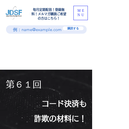
​毎月定期配信！登録無
ME
料！メルマガ購読ご希望
NU
の方はこちら！
購読する
第６１回
コード決済も
詐欺の材料に！