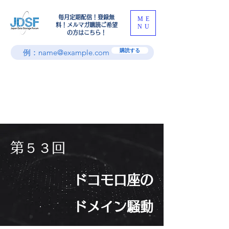
​毎月定期配信！登録無
ME
料！メルマガ購読ご希望
NU
の方はこちら！
購読する
第５３回
ドコモ口座の
ドメイン騒動