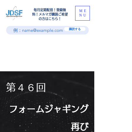
​毎月定期配信！登録無
ME
料！メルマガ購読ご希望
NU
の方はこちら！
購読する
第４６回
フォームジャギング
再び