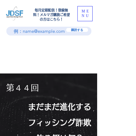
​毎月定期配信！登録無
ME
料！メルマガ購読ご希望
NU
の方はこちら！
購読する
第４４回
まだまだ進化する
フィッシング詐欺