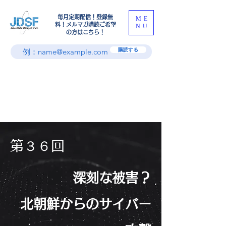
​毎月定期配信！登録無
ME
料！メルマガ購読ご希望
NU
の方はこちら！
購読する
第３６回
深刻な被害？
北朝鮮からのサイバー