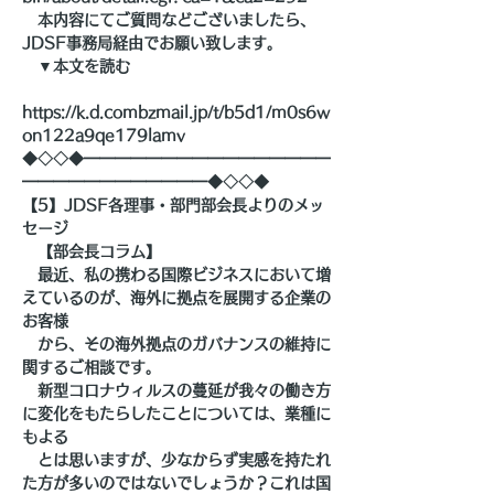
　本内容にてご質問などございましたら、
JDSF事務局経由でお願い致します。
　▼本文を読む
https://k.d.combzmail.jp/t/b5d1/m0s6w
on122a9qe179lamv
◆◇◇◆━━━━━━━━━━━━━━━━
━━━━━━━━━━━━◆◇◇◆
【5】JDSF各理事・部門部会長よりのメッ
セージ
　【部会長コラム】
　最近、私の携わる国際ビジネスにおいて増
えているのが、海外に拠点を展開する企業の
お客様
　から、その海外拠点のガバナンスの維持に
関するご相談です。
　新型コロナウィルスの蔓延が我々の働き方
に変化をもたらしたことについては、業種に
もよる
　とは思いますが、少なからず実感を持たれ
た方が多いのではないでしょうか？これは国