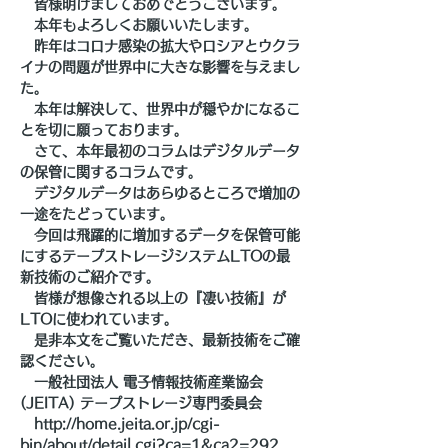
　皆様明けましておめでとうございます。
　本年もよろしくお願いいたします。
　昨年はコロナ感染の拡大やロシアとウクラ
イナの問題が世界中に大きな影響を与えまし
た。
　本年は解決して、世界中が穏やかになるこ
とを切に願っております。
　さて、本年最初のコラムはデジタルデータ
の保管に関するコラムです。
　デジタルデータはあらゆるところで増加の
一途をたどっています。
　今回は飛躍的に増加するデータを保管可能
にするテープストレージシステムLTOの最
新技術のご紹介です。
　皆様が想像される以上の『凄い技術』が
LTOに使われています。
　是非本文をご覧いただき、最新技術をご確
認ください。
　一般社団法人 電子情報技術産業協会
(JEITA) テープストレージ専門委員会
　http://home.jeita.or.jp/cgi-
bin/about/detail.cgi?ca=1&ca2=292