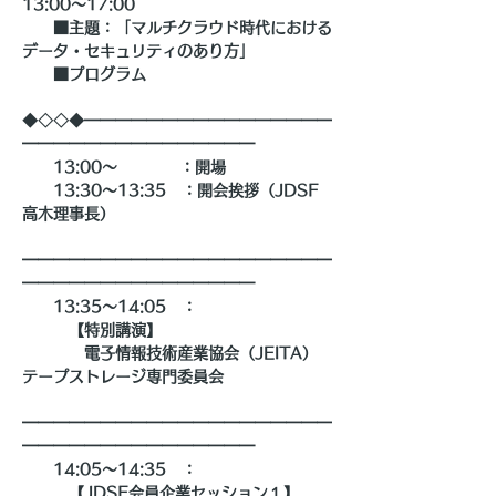
13:00～17:00
　　■主題：「マルチクラウド時代における
データ・セキュリティのあり方」
　　■プログラム
◆◇◇◆━━━━━━━━━━━━━━━━
━━━━━━━━━━━━━━━
　　13:00～　　　　：開場
　　13:30～13:35　：開会挨拶（JDSF  
高木理事長）
━━━━━━━━━━━━━━━━━━━━
━━━━━━━━━━━━━━━
　　13:35～14:05　：
　　　【特別講演】
　　　　電子情報技術産業協会（JEITA）
テープストレージ専門委員会
━━━━━━━━━━━━━━━━━━━━
━━━━━━━━━━━━━━━
　　14:05～14:35　：
　　　【JDSF会員企業セッション１】