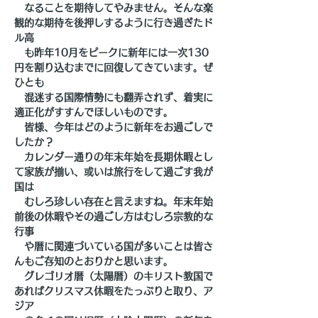
　なることを期待してやみません。そんな楽
観的な期待を後押しするように行き過ぎたド
ル高
　も昨年10月をピークに新年には一次130
円を割り込むまでに回復してきています。ぜ
ひとも
　混迷する国際情勢にも翻弄されず、着実に
適正化がすすんでほしいものです。
　皆様、今年はどのように新年をお過ごしで
したか？
　カレンダー通りの年末年始を長期休暇とし
て家族が揃い、或いは旅行をして過ごす我が
国は
　むしろ珍しい存在と言えますね。年末年始
前後の休暇やその過ごし方はむしろ宗教的な
行事
　や暦に関連づいている国が多いことは皆さ
んもご存知のとおりかと思います。
　グレゴリオ暦（太陽暦）のキリスト教国で
あればクリスマス休暇をたっぷりと取り、ア
ジア