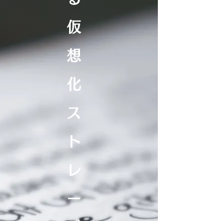
仮
想
化
ス
ト
レ
ー