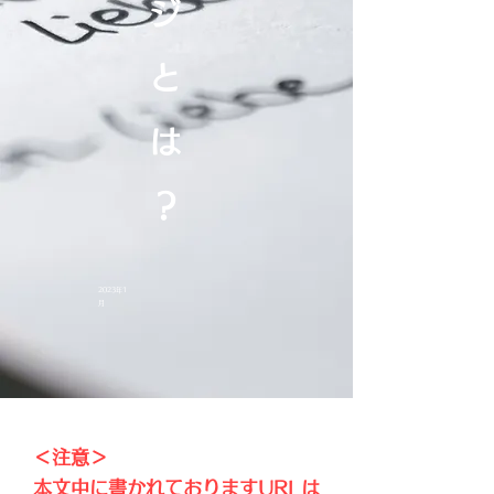
ジ
と
は
？
2023年1
月
＜注意＞
本文中に書かれておりますURLは