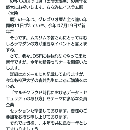
　の多くの国は旧暦（太陰太陽暦）の新年を
盛大にお祝いします。ちなみにイスラム暦
（太陰
　暦）の一年は、グレゴリオ暦と全く違い年
間約11日ずれていき、今年は7月19日が新
年だ
　そうです。ムスリムの皆さんにとってはむ
しろラマダンの方が重要なイベントと言えま
すね。
　さて、我々JDSFにももれなくやって来た
新年ですが、今年も新春セミナーを開催いた
します。
　詳細は本メールにも記載しておりますが、
今年も神戸大学の森井先生によるご講演をは
じめ、
　「マルチクラウド時代におけるデータ・セ
キュリティのあり方」をテーマに多彩な会員
企業
　セッションも準備しております。皆様のご
参加をお待ち申し上げております。
　それでは皆様、、本年を共に良き一年とし
てまいりましょう。