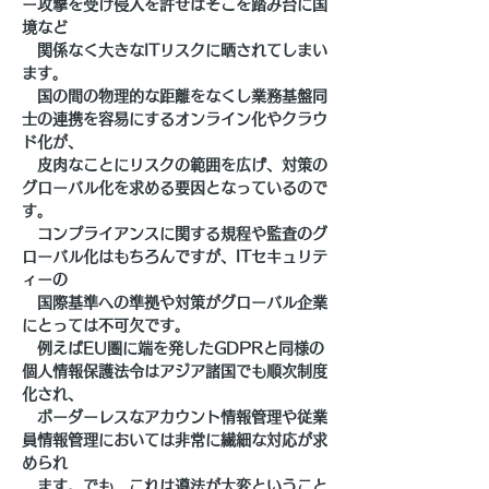
ー攻撃を受け侵入を許せばそこを踏み台に国
境など
　関係なく大きなITリスクに晒されてしまい
ます。
　国の間の物理的な距離をなくし業務基盤同
士の連携を容易にするオンライン化やクラウ
ド化が、
　皮肉なことにリスクの範囲を広げ、対策の
グローバル化を求める要因となっているので
す。
　コンプライアンスに関する規程や監査のグ
ローバル化はもちろんですが、ITセキュリテ
ィーの
　国際基準への準拠や対策がグローバル企業
にとっては不可欠です。
　例えばEU圏に端を発したGDPRと同様の
個人情報保護法令はアジア諸国でも順次制度
化され、
　ボーダーレスなアカウント情報管理や従業
員情報管理においては非常に繊細な対応が求
められ
　ます。でも、これは遵法が大変ということ