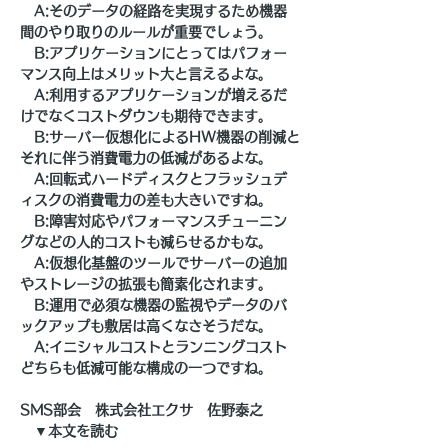
　A:そのデータの経路を実現するため機器
間のやり取りのルールが重要でしょう。
　B:アプリケーションにとってはパフォー
マンス向上はメリット大と言えるよな。
　A:利用するアプリケーションが増えるだ
けでなくコストダウンも期待できます。
　B:サーバー仮想化によるHW機器の削減と
それに伴う消費電力の低減があるよな。
　A:回転式ハードディスクとフラッシュデ
ィスクの消費電力の差も大きいですね。
　B:障害対応やパフォーマンスチューニン
グなどの人的コストも減らせるかもな。
　A:仮想化基盤のツールでサーバーの追加
やストレージの拡張も簡素化されます。
　B:運用で必須な機器の監視やデータのバ
ックアップも敷居は高くなさそうだな。
　A:イニシャルコストとランニングコスト
どちらも低減可能な構成の一つですね。
SMS部会　株式会社エクサ　佐野泰之
　▼本文を読む