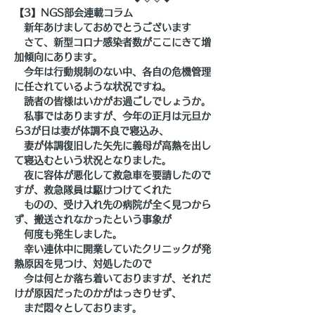
【3】NGS部会連載コラム
　新年あけましておめでとうございます
　さて、新型コロナ感染者数がここにきて増
加傾向にあります。
　今年は行動規制のない中、各自の危機管理
に任されているような状況ですね。
　読者の皆様はいかがお過ごしでしょうか。
　私事ではありますが、今年の正月は元旦か
ら3が日は妻が体調不良で寝込み、
　妻が体調復旧した矢先に義母が高熱を出し
て寝込むという状況となりました。
　夜に容体が悪化して救急車を要請したので
すが、救急隊員は駆けつけてくれた
　ものの、受け入れ先の病院が全く見つから
ず、搬送されなかったという事象が
　何度も発生しました。
　幸い連休中に開業していたクリニックが発
熱原因を見つけ、対処したので
　今は何とか落ち着いておりますが、それだ
けが原因だったのかがはっきりせず、
　まだ悶々としております。