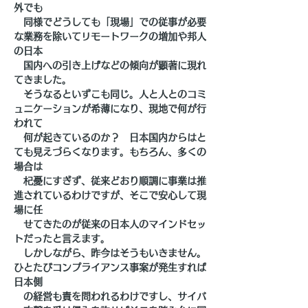
外でも
　同様でどうしても「現場」での従事が必要
な業務を除いてリモートワークの増加や邦人
の日本
　国内への引き上げなどの傾向が顕著に現れ
てきました。
　そうなるといずこも同じ。人と人とのコミ
ュニケーションが希薄になり、現地で何が行
われて
　何が起きているのか？　日本国内からはと
ても見えづらくなります。もちろん、多くの
場合は
　杞憂にすぎず、従来どおり順調に事業は推
進されているわけですが、そこで安心して現
場に任
　せてきたのが従来の日本人のマインドセッ
トだったと言えます。
　しかしながら、昨今はそうもいきません。
ひとたびコンプライアンス事案が発生すれば
日本側
　の経営も責を問われるわけですし、サイバ