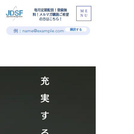
​毎月定期配信！登録無
ME
料！メルマガ購読ご希望
NU
の方はこちら！
購読する
充
実
す
る