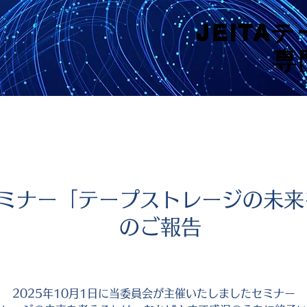
JEITA
JEITA
専
専
ミナー「テープストレージの未来
のご報告
2025年10月1日に当委員会が主催いたしましたセミナー