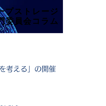
テープストレージ
テープストレージ
門委員会コラム
門委員会コラム
を考える」の開催