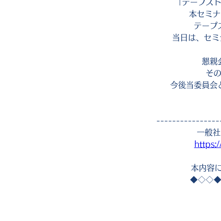
「テープス
本セミナ
テープ
当日は、セミ
懇親
そ
今後当委員会
----------------
一般社
https:
本内容
◆◇◇