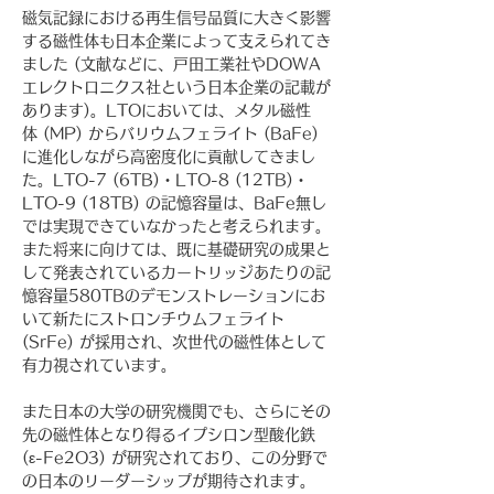
磁気記録における再生信号品質に大きく影響
する磁性体も日本企業によって支えられてき
ました (文献などに、戸田工業社やDOWA
エレクトロニクス社という日本企業の記載が
あります)。LTOにおいては、メタル磁性
体 (MP) からバリウムフェライト (BaFe) 
に進化しながら高密度化に貢献してきまし
た。LTO-7 (6TB)・LTO-8 (12TB)・
LTO-9 (18TB) の記憶容量は、BaFe無し
では実現できていなかったと考えられます。
また将来に向けては、既に基礎研究の成果と
して発表されているカートリッジあたりの記
憶容量580TBのデモンストレーションにお
いて新たにストロンチウムフェライト 
(SrFe) が採用され、次世代の磁性体として
有力視されています。
また日本の大学の研究機関でも、さらにその
先の磁性体となり得るイプシロン型酸化鉄 
(ε-Fe2O3) が研究されており、この分野で
の日本のリーダーシップが期待されます。