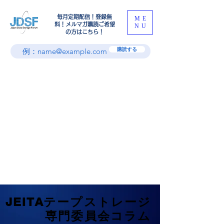
​毎月定期配信！登録無
ME
料！メルマガ購読ご希望
NU
の方はこちら！
購読する
JEITAテープストレージ
JEITAテープストレージ
専門委員会コラム
専門委員会コラム