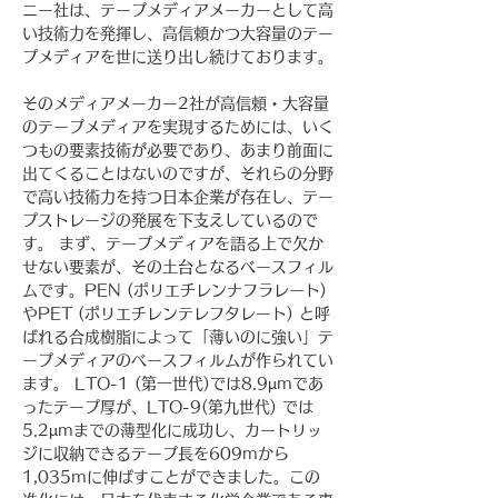
ニー社は、テープメディアメーカーとして高
い技術力を発揮し、高信頼かつ大容量のテー
プメディアを世に送り出し続けております。
そのメディアメーカー2社が高信頼・大容量
のテープメディアを実現するためには、いく
つもの要素技術が必要であり、あまり前面に
出てくることはないのですが、それらの分野
で高い技術力を持つ日本企業が存在し、テー
プストレージの発展を下支えしているので
す。 まず、テープメディアを語る上で欠か
せない要素が、その土台となるベースフィル
ムです。PEN (ポリエチレンナフラレート) 
やPET (ポリエチレンテレフタレート) と呼
ばれる合成樹脂によって「薄いのに強い」テ
ープメディアのベースフィルムが作られてい
ます。 LTO-1 (第一世代)では8.9µmであ
ったテープ厚が、LTO-9(第九世代) では
5.2µmまでの薄型化に成功し、カートリッ
ジに収納できるテープ長を609mから
1,035mに伸ばすことができました。この