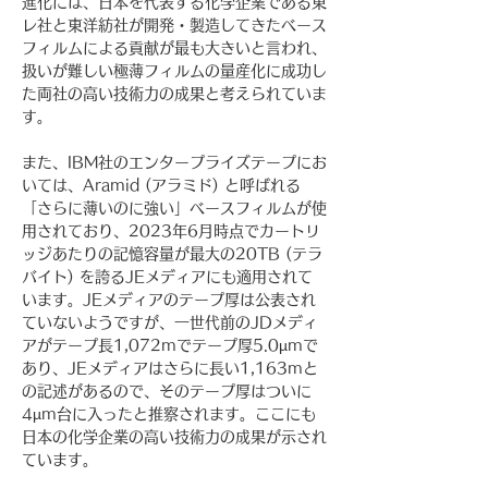
進化には、日本を代表する化学企業である東
レ社と東洋紡社が開発・製造してきたベース
フィルムによる貢献が最も大きいと言われ、
扱いが難しい極薄フィルムの量産化に成功し
た両社の高い技術力の成果と考えられていま
す。
また、IBM社のエンタープライズテープにお
いては、Aramid (アラミド) と呼ばれる
「さらに薄いのに強い」ベースフィルムが使
用されており、2023年6月時点でカートリ
ッジあたりの記憶容量が最大の20TB (テラ
バイト) を誇るJEメディアにも適用されて
います。JEメディアのテープ厚は公表され
ていないようですが、一世代前のJDメディ
アがテープ長1,072mでテープ厚5.0µmで
あり、JEメディアはさらに長い1,163mと
の記述があるので、そのテープ厚はついに
4µm台に入ったと推察されます。ここにも
日本の化学企業の高い技術力の成果が示され
ています。