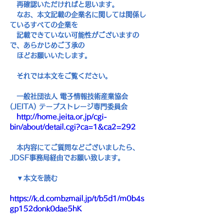
　再確認いただければと思います。
　なお、本文記載の企業名に関しては関係し
ているすべての企業を
　記載できていない可能性がございますの
で、あらかじめご了承の
　ほどお願いいたします。
　それでは本文をご覧ください。
　一般社団法人 電子情報技術産業協会
(JEITA) 
テープストレージ専門委員会
http://home.jeita.or.jp/cgi-
bin/about/detail.cgi?ca=1&ca2=292
　本内容にてご質問などございましたら、
JDSF
事務局経由でお願い致します。
　▼本文を読む
https://k.d.combzmail.jp/t/b5d1/m0b4s
gp152donk0dae5hK