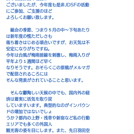
ございましたが、今年度も是非
JDSF
の活動
にご参加、ご支援のほど
よろしくお願い致します。
　総会の季節、つまり５月の中～下旬あたり
は新年度の慌ただしさも
落ち着きはじめる頃合いですが、お天気は不
安定になりがちですね。
今年は台風が梅雨前線を刺激し、梅雨入りが
平年より１週間ほど早く
なりそうです。おそらくこの原稿がメルマガ
で配信されるころには
そんな発表がされていることと思います。
　そんな鬱陶しい天候の中でも、国内外の経
済は着実に活気を取り戻
していますいます。典型的なのがインバウン
ドの増加ではないでしょ
うか？都内の上野・浅草や新宿など私の行動
エリアでも多くの外国人
観光客の姿を目にします。また、先日羽田空