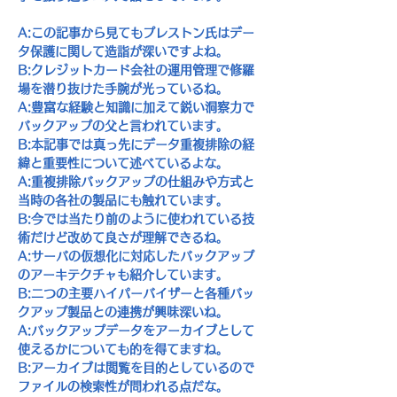
A:
この記事から見てもプレストン氏はデー
タ保護に関して造詣が深いですよね。
B:
クレジットカード会社の運用管理で修羅
場を潜り抜けた手腕が光っているね。
A:
豊富な経験と知識に加えて鋭い洞察力で
バックアップの父と言われています。
B:
本記事では真っ先にデータ重複排除の経
緯と重要性について述べているよな。
A:
重複排除バックアップの仕組みや方式と
当時の各社の製品にも触れています。
B:
今では当たり前のように使われている技
術だけど改めて良さが理解できるね。
A:
サーバの仮想化に対応したバックアップ
のアーキテクチャも紹介しています。
B:
二つの主要ハイパーバイザーと各種バッ
クアップ製品との連携が興味深いね。
A:
バックアップデータをアーカイブとして
使えるかについても的を得てますね。
B:
アーカイブは閲覧を目的としているので
ファイルの検索性が問われる点だな。