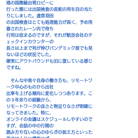
港の国際線出発ロビーに
行った際には出国検査の長蛇の列を目の当た
りにしました。通常羽田
の出国検査はとても処理能力が高く、予め用
意されたレーン内で待ち
行列は収まるのですが、それが航空会社のチ
ェックインカウンターの
長さ以上まで列が伸びパンデミック前でも見
ないほどの状況でした。
確実にアウトバウンドも旧に復している感じ
ですね。
　そんな中我々自身の働き方も、リモートワ
ーク中心のものから出社
比率を上げる傾向に変化しつつあります。こ
の３年余りの経験から、
リモートワークの良さと物足りなさが明確に
なってきました。特に、
オンライの会議はスケジュールしやすいので
すが、会話の中の行間の
読み方や互いの心のゆらぎの捉え方といった