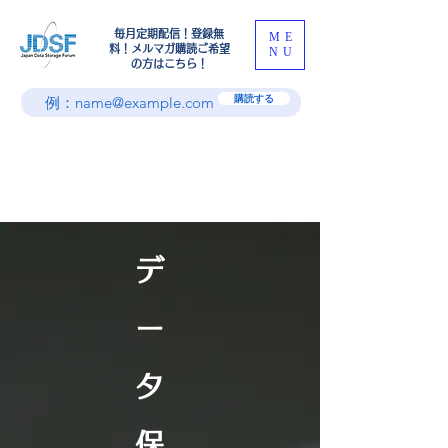
​毎月定期配信！登録無
ME
料！メルマガ購読ご希望
NU
の方はこちら！
購読する
デ
ー
タ
保