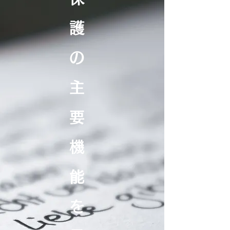
護
の
主
要
機
能
を