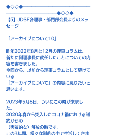
◆◇◇◆━━━━━━━━━━━━━━━━
━━━━━━━━━━━━◆◇◇◆
【
5
】
JDSF
各理事・部門部会長よりのメッ
セージ
「アーカイブについて
10
」
昨年
2022
年
8
月と
12
月の理事コラムは、
新たに副理事長に就任したことについての内
容を書きました。
今回から、以前から理事コラムとして続けて
いる
「アーカイブについて」の内容に戻りたいと
思います。
2023
年
5
月
8
日、ついにこの時が来まし
た。
2020
年春から突入したコロナ禍における制
約からの
（実質的な）解放の時です。
この
3
年間、様々な制約の中で生活してきま