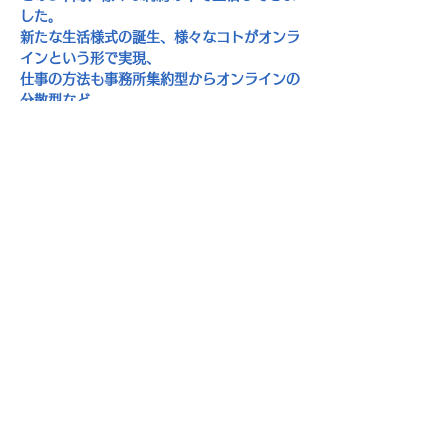
した。
新たな生活様式の誕生、様々なコトがオンラ
インという形で実現、
仕事の方法も事務所集約型からオンラインの
分散型など、
新たな試みが行われ実践してきました。
コロナ禍以前の
IT
を利用した生活や便利さの
向上に向けての仕組みなども、
この
3
年間で飛躍的に進んだ感じがしていま
す。
その一方で、カーボンニュートラルという考
え方から
サスティナブルという概念が、人類にとって
大事なものとして
語られるようになりました。
人類側の生活における最適化と、地球全体の
最適化の両面で
考えなければならないという事と理解してい
ます。
様々ことを、「オンラインとオフライン」