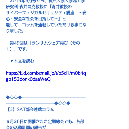
2019
年
6
月号から、神戸大学大学院工学
研究科 森井昌克教授に「森井教授の
サイバーフィジカルセキュリティ講座　～安
心・安全な社会を目指して～」と
題して、コラムを連載していただける事にな
りました。
　第
49
回は「ランサムウェア再び（その
１）」です。
　▼本文を読む
https://k.d.combzmail.jp/t/b5d1/m0b4q
gp152donk0daeWeQ
◆◇◇◆━━━━━━━━━━━━━━━━
━━━━━━━━━━━━◆◇◇◆
【
3
】
SAT
部会連載コラム
５月
26
日に開催された定期総会でも、各部
会の活動計画の報告が