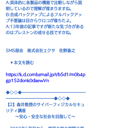
A:
具体的に各製品の機能で比較しながら説
明しているので理解が深まりますね。
B:
合成バックアップによるフルバックアッ
プ不要論は目からウロコが落ちたよ。
A:13
年前の記事ですが新たな気づきがある
のはプレストンの成せる技ですかね。
SMS
部会　株式会社エクサ　佐野泰之
　▼本文を読む
https://k.d.combzmail.jp/t/b5d1/m0b4p
gp152donk0daewVn
◆◇◇◆━━━━━━━━━━━━━━━━
━━━━━━━━━━━━◆◇◇◆
【
2
】森井教授のサイバーフィジカルセキュ
リティ講座
　　 ～安心・安全な社会を目指して～