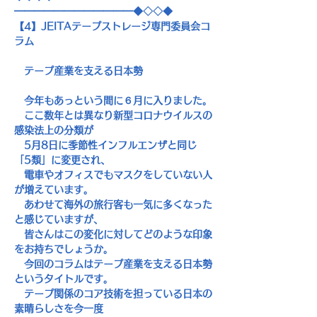
━━━━━━━━━━━━◆◇◇◆
【
4
】
JEITA
テープストレージ専門委員会コ
ラム
　テープ産業を支える日本勢
　今年もあっという間に６月に入りました。
　ここ数年とは異なり新型コロナウイルスの
感染法上の分類が
5
月
8
日に季節性インフルエンザと同じ
「
5
類」に変更され、
　電車やオフィスでもマスクをしていない人
が増えています。
　あわせて海外の旅行客も一気に多くなった
と感じていますが、
　皆さんはこの変化に対してどのような印象
をお持ちでしょうか。
　今回のコラムはテープ産業を支える日本勢
というタイトルです。
　テープ関係のコア技術を担っている日本の
素晴らしさを今一度